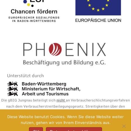
Unterstützt durch
Die gBIG Jungnau beteiligt sich
nicht
an Verbraucherschlichtungsverfahren
nach dem Verbraucherstreitbeilegungsgesetz. Streitigkeiten über den
geschlossenen Vertrag und dessen Ausführung können vor der
Diese Website benutzt Cookies. Wenn Sie diese Website weiter
Vermittlungsstelle Allgemeine Verbraucherschlichtungsstelle des Zentrums
nutzen, gehen wir von Ihrem Einverständnis aus.
für Schlichtung e.V. | Straßburger Straße 8 | 77694 Kehl am Rhein | Telefon:
07851-/ 795 79 40 | Fax: 07851 -/ 795 79 41 | E-Mail:
mail@verbraucher-