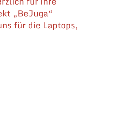
zlich für ihre
jekt „BeJuga“
ns für die Laptops,