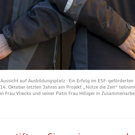
Aussicht auf Ausbildungsplatz – Ein Erfolg im ESF-geförderten 
 14. Oktober letzten Jahres am Projekt „Nütze die Zeit“ teilni
n Frau Vlieckx und seiner Patin Frau Hilliger in Zusammenarb